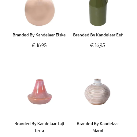
variaties.
variaties.
Deze
Deze
optie
optie
kan
kan
Branded By Kandelaar Elske
Branded By Kandelaar Eef
gekozen
gekozen
worden
worden
€
16,95
€
16,95
op
op
de
de
productpagina
productpagina
Dit
product
heeft
meerdere
variaties.
Deze
optie
kan
Branded By Kandelaar Taji
Branded By Kandelaar
gekozen
Terra
Marni
worden