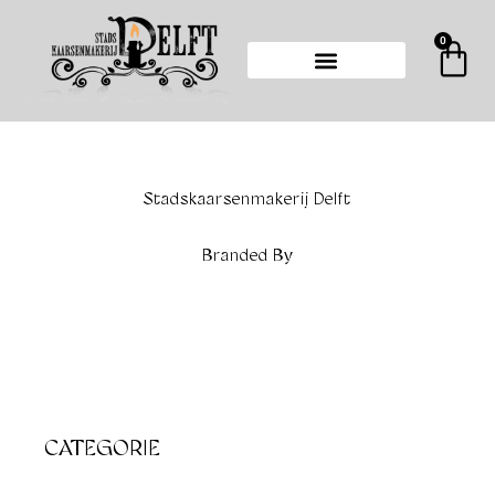
Ga
naar
0
Wi
de
inhoud
Stadskaarsenmakerij Delft
Branded By
CATEGORIE