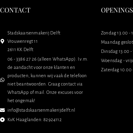
CONTACT
OPENING
Stadskaarsenmakerij Delft
Zondag 13.00 - 
Vrouwenregt 11
Maandag geslo
2611 KK Delft
Dinsdag 13.00 -
06 - 3386 27 26 (alleen WhatsApp). I.v.m.
Woensdag - vrij
de aandacht voor onze klanten en
Zaterdag 10.00 
producten, kunnen wij vaak de telefoon
niet beantwoorden. Graag contact via
WhatsApp of mail. Onze excuses voor
het ongemak!
info@stadskaarsenmakerijdelft.nl
KvK Haaglanden: 82924112