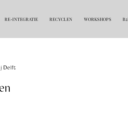
RE-INTEGRATIE
RECYCLEN
WORKSHOPS
B2
 Delft
en