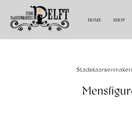
Ga
naar
de
HOME
SHOP
inhoud
Stadskaarsenmakerij
Mensfigur