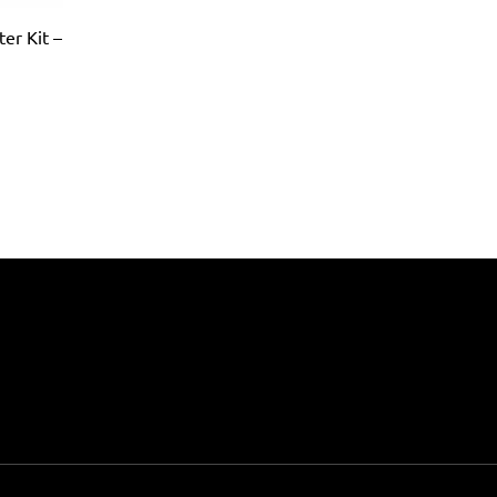
er Kit –
ina