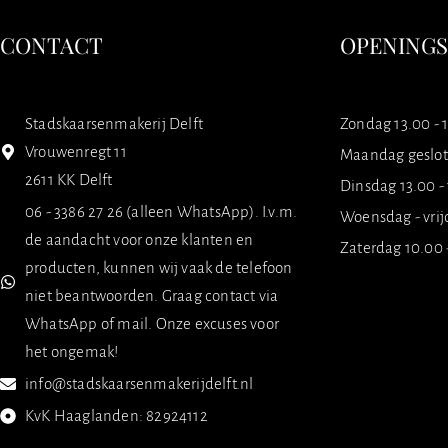
CONTACT
OPENING
Stadskaarsenmakerij Delft
Zondag 13.00 - 
Vrouwenregt 11
Maandag geslo
2611 KK Delft
Dinsdag 13.00 -
06 - 3386 27 26 (alleen WhatsApp). I.v.m.
Woensdag - vrij
de aandacht voor onze klanten en
Zaterdag 10.00 
producten, kunnen wij vaak de telefoon
niet beantwoorden. Graag contact via
WhatsApp of mail. Onze excuses voor
het ongemak!
info@stadskaarsenmakerijdelft.nl
KvK Haaglanden: 82924112