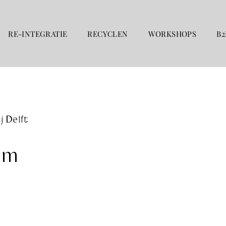
RE-INTEGRATIE
RECYCLEN
WORKSHOPS
B2
 Delft
um