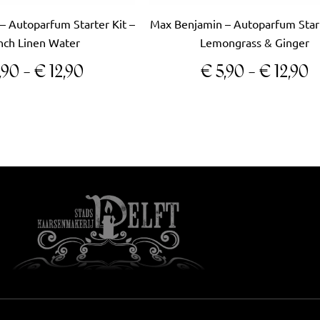
de
de
– Autoparfum Starter Kit –
Max Benjamin – Autoparfum Start
productpagina
productpag
nch Linen Water
Lemongrass & Ginger
,90
-
€
12,90
€
5,90
-
€
12,90