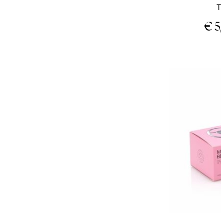
T
€
5