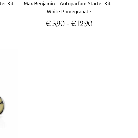
er Kit –
Max Benjamin – Autoparfum Starter Kit –
ina
productpagina
White Pomegranate
€
5,90
-
€
12,90
rijsklasse:
 5,90
ot
 12,90