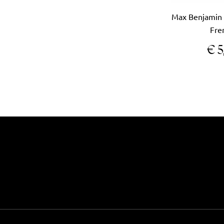
Max Benjamin 
Fre
€
5